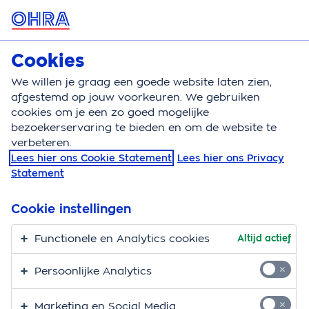
MENU
Cookies
Autoverzekering
Bereken
We willen je graag een goede website laten zien,
afgestemd op jouw voorkeuren. We gebruiken
Autoverzekering
Automerk
Opel autoverzekerin
cookies om je een zo goed mogelijke
bezoekerservaring te bieden en om de website te
De autoverzekering
verbeteren.
Lees hier ons Cookie Statement
Lees hier ons Privacy
voor jouw Opel
Statement
Bij ons zit je goed voor een betaalbare
Cookie instellingen
autoverzekering. Voor alle modellen hebben wij een
passende verzekering. Dus of je nu fan bent van
Functionele en Analytics cookies
Altijd actief
de Opel Frontera, Mokka of Corsa, bij OHRA ben je aan
Persoonlijke Analytics
het juiste adres.
Marketing en Social Media