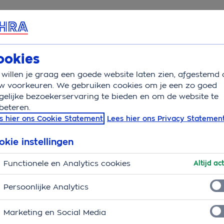
rvice & Contact
Overzicht
Basisverzekering
Aanv
ookies
willen je graag een goede website laten zien, afgestemd 
therapie
w voorkeuren. We gebruiken cookies om je een zo goed
elijke bezoekerservaring te bieden en om de website te
beteren.
erapie
s hier ons Cookie Statement
Lees hier ons Privacy Statemen
ie wordt ingezet bij ernstige vormen van psoriasis,
okie instellingen
s of thuis behandeld worden. Lichttherapie kan ook
Functionele en Analytics cookies
depressie. Hier vind je alle informatie over de
Altijd act
Persoonlijke Analytics
 de vergoeding voor
Marketing en Social Media