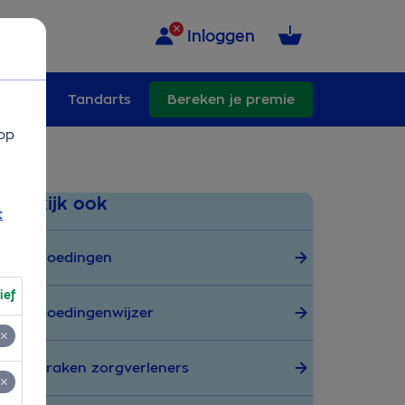
Inloggen
ullend
Tandarts
Bereken je premie
op
Bekijk ook
t
Vergoedingen
ief
Vergoedingenwijzer
Afspraken zorgverleners