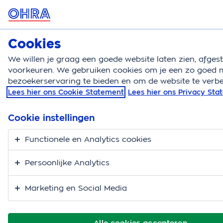
MENU
Cookies
Zorgverzekering
Bereken
We willen je graag een goede website laten zien, afge
voorkeuren. We gebruiken cookies om je een zo goed m
Zorgverzekering
Blog
Interview susanne willekes
bezoekerservaring te bieden en om de website te verbe
Lees hier ons Cookie Statement
Lees hier ons Privacy St
Slaapexpert Susanne
Willekes vertelt: zo
Cookie instellingen
zorg je voor een
Functionele en Analytics cookies
goede nachtrust voor
Persoonlijke Analytics
je kind (en jezelf!)
Marketing en Social Media
Alle cookies accepteren