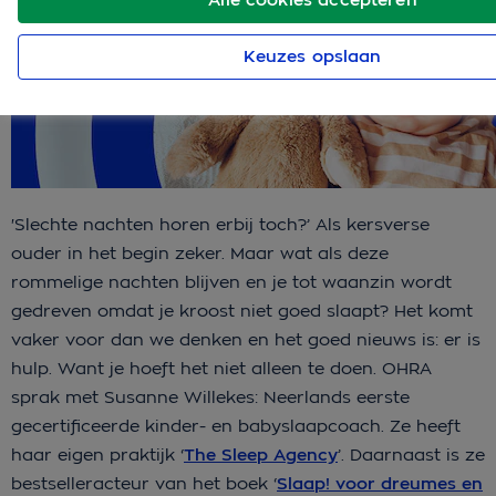
Keuzes opslaan
'Slechte nachten horen erbij toch?’ Als kersverse
ouder in het begin zeker. Maar wat als deze
rommelige nachten blijven en je tot waanzin wordt
gedreven omdat je kroost niet goed slaapt? Het komt
vaker voor dan we denken en het goed nieuws is: er is
hulp. Want je hoeft het niet alleen te doen. OHRA
sprak met Susanne Willekes: Neerlands eerste
gecertificeerde kinder- en babyslaapcoach. Ze heeft
haar eigen praktijk ‘
The Sleep Agency
’. Daarnaast is ze
bestselleracteur van het boek ‘
Slaap! voor dreumes en