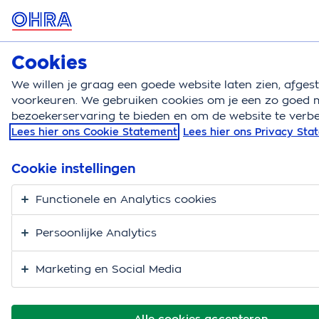
MENU
Cookies
Autoverzekering
Bereken
We willen je graag een goede website laten zien, afge
voorkeuren. We gebruiken cookies om je een zo goed m
Autoverzekering
Auto verzekeren
Leenautoverze
bezoekerservaring te bieden en om de website te verbe
Lees hier ons Cookie Statement
Lees hier ons Privacy St
Leenautoverzekering
Cookie instellingen
Functionele en Analytics cookies
Persoonlijke Analytics
Marketing en Social Media
Alle cookies accepteren