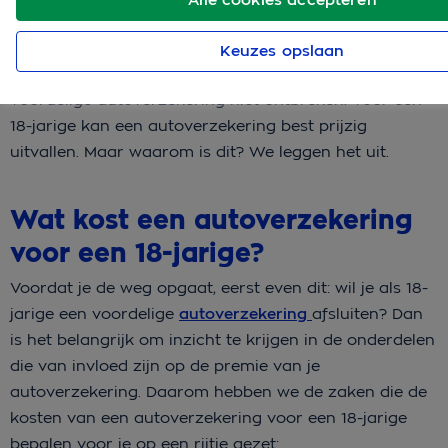
Keuzes opslaan
Rijbewijs binnen en een auto gekocht? Dan mag een
voordelige autoverzekering niet ontbreken. Voor een
18-jarige kan een autoverzekering best prijzig
uitvallen. Maar waarom is dit? We leggen het uit.
Wat kost een autoverzekering
voor een 18-jarige?
Voordat je de weg opgaat, eerst even dit: wil je als 18-
jarige een voordelige
autoverzekering
afsluiten? Dan
is het belangrijk om inzicht te krijgen in de onderdelen
die van invloed zijn op de premie van je
autoverzekering. Daarom hebben we de zaken die de
kosten van een autoverzekering voor een 18-jarige
bepalen voor je op een rijtje gezet: