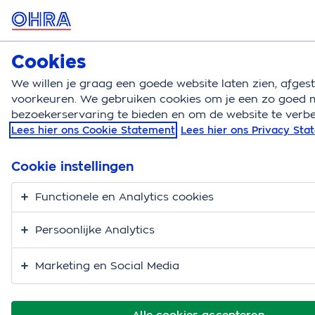
MENU
Cookies
Autoverzekering
Bereken
We willen je graag een goede website laten zien, afge
voorkeuren. We gebruiken cookies om je een zo goed m
Autoverzekering
Auto verzekeren
Autoverzekerin
bezoekerservaring te bieden en om de website te verbe
Lees hier ons Cookie Statement
Lees hier ons Privacy St
Autoverzekering voor
een 18-jarige
Cookie instellingen
Functionele en Analytics cookies
Persoonlijke Analytics
Marketing en Social Media
Alle cookies accepteren