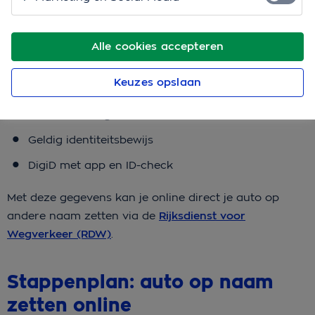
online op naam te zetten?
Voordat je begint met je auto online op naam te
Alle cookies accepteren
zetten, is het belangrijk dat je alles bij de hand hebt:
Keuzes opslaan
Kentekencard of papieren kentekenbewijs
Tenaamstellingscode (beide delen)
Geldig identiteitsbewijs
DigiD met app en ID-check
Met deze gegevens kan je online direct je auto op
andere naam zetten via de
Rijksdienst voor
Wegverkeer (RDW)
.
Stappenplan: auto op naam
zetten online