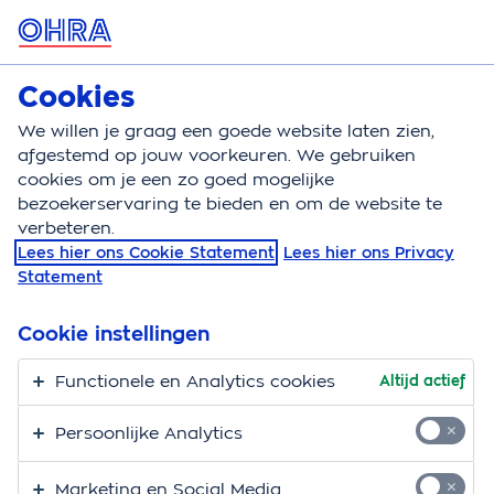
MENU
Cookies
Autoverzekering
Bereken
We willen je graag een goede website laten zien,
afgestemd op jouw voorkeuren. We gebruiken
Autoverzekering
Auto verzekeren
Auto online o
cookies om je een zo goed mogelijke
bezoekerservaring te bieden en om de website te
Auto online op naam
verbeteren.
Lees hier ons Cookie Statement
Lees hier ons Privacy
zetten
Statement
Heb je een auto gekocht of overgenomen? Dan moet
Cookie instellingen
je de auto op naam zetten om officieel eigenaar te
worden. Dit kan online. Wij vertellen je hoe je dat doet
Functionele en Analytics cookies
Altijd actief
en waar je op moet letten.
Persoonlijke Analytics
Wat heb je nodig om je auto
Marketing en Social Media