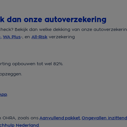
jk dan onze autoverzekering
heck? Bekijk dan welke dekking van onze autoverzekering
,
WA Plus
-, en
All-Risk
verzekering
mkorting opbouwen tot wel 82%.
f opzeggen.
App
.
n OHRA, zoals ons
Aanvullend pakket
,
Ongevallen inzitten
chhulp Nederland
.