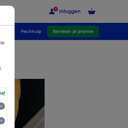
Inloggen
schade
Pechhulp
Bereken je premie
op
t
ief