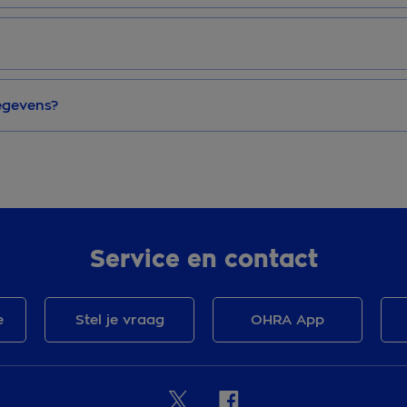
egevens?
Service en contact
e
Stel je vraag
OHRA App