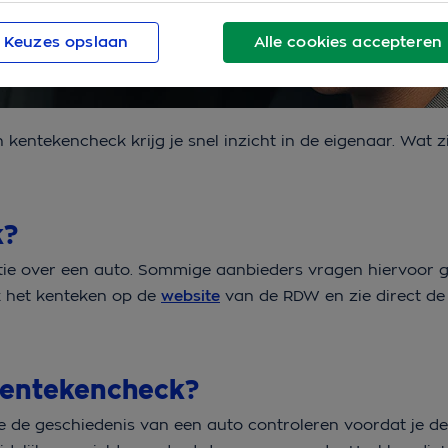
Keuzes opslaan
Alle cookies accepteren
entekencheck krijg je snel inzicht in de eigenaar. Wat zi
k?
tie over een auto. Sommige aanbieders vragen hiervoor ge
k het kenteken op de
website
van de RDW en zie direct de 
 kentekencheck?
 je de geschiedenis van een auto controleren voordat je de