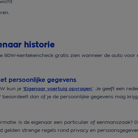
wicht.
aren.
enaar historie
 de RDW-kentekencheck gratis zien wanneer de auto voor 
met persoonlijke gegevens
DW kun je
‘Eigenaar voertuig opvragen’
. Je geeft een red
 beoordeelt dan of je de persoonlijke gegevens mag krij
formatie. Is de eigenaar een particulier of eenmanszaak?
d gelden strenge regels rond privacy en persoonsgegeve