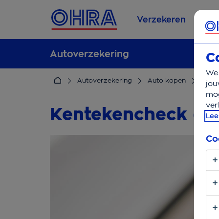
Verzekeren
Se
Autoverzekering
C
We 
Autoverzekering
Auto kopen
Kente
jou
mog
ver
Kentekencheck ei
Lee
Co