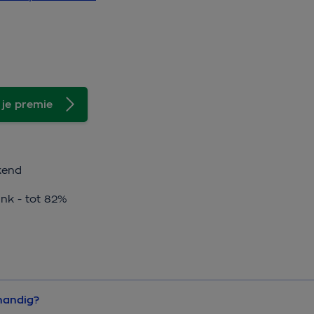
 je premie
kend
ink - tot 82%
handig?