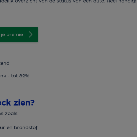
idelijk overzicht van de status van een auto. Heel handig
 je premie
kend
ink - tot 82%
eck zien?
s zoals:
eur en brandstof.