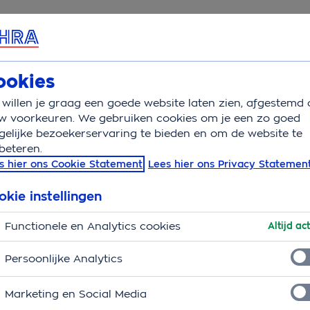
rvice & Contact
Overzicht
Wat is verzekerd
Auto
ookies
willen je graag een goede website laten zien, afgestemd 
kencheck eigenaar
w voorkeuren. We gebruiken cookies om je een zo goed
elijke bezoekerservaring te bieden en om de website te
beteren.
genaar
s hier ons Cookie Statement
Lees hier ons Privacy Statemen
okie instellingen
Functionele en Analytics cookies
Altijd act
Persoonlijke Analytics
Marketing en Social Media