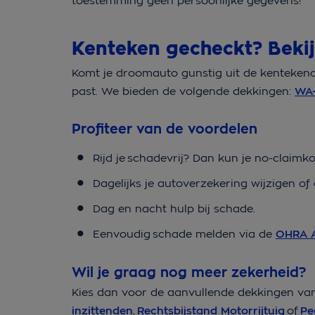
toestemming geen persoonlijke gegevens!
Kenteken gecheckt? Beki
Komt je droomauto gunstig uit de kentekenc
past. We bieden de volgende dekkingen:
WA-
Profiteer van de voordelen
Rijd je schadevrij? Dan kun je no-clai
Dagelijks je autoverzekering wijzigen o
Dag en nacht hulp bij schade.
Eenvoudig schade melden via de
OHRA 
Wil je graag nog meer zekerheid?
Kies dan voor de aanvullende dekkingen va
inzittenden
,
Rechtsbijstand Motorrijtuig
of
Pe