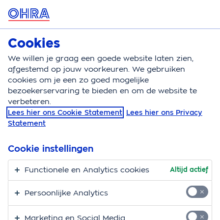
MENU
Cookies
Autoverzekering
Bereken
We willen je graag een goede website laten zien,
afgestemd op jouw voorkeuren. We gebruiken
Autoverzekering
Dekking
Schade inzittenden
cookies om je een zo goed mogelijke
bezoekerservaring te bieden en om de website te
Schade
verbeteren.
Lees hier ons Cookie Statement
Lees hier ons Privacy
inzittendenverzekering
Statement
Bij een auto-ongeluk kan er meer kapotgaan dan je
Cookie instellingen
auto. Je spullen bijvoorbeeld. En ook jij of je passagiers
kunnen gewond raken. Een Schade
Functionele en Analytics cookies
Altijd actief
inzittendenverzekering dekt dan de kosten.
Persoonlijke Analytics
Marketing en Social Media