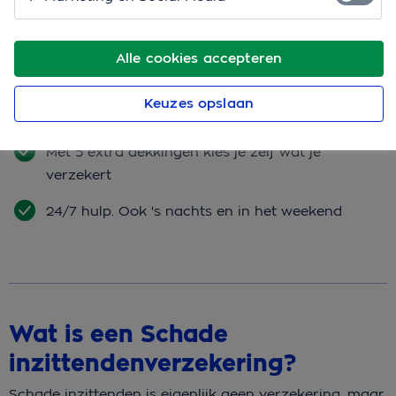
Bereken je premie
Alle cookies accepteren
Rij je schadevrij? Dan krijg je tot 82% no-
Keuzes opslaan
claimkorting
Met 5 extra dekkingen kies je zelf wat je
verzekert
24/7 hulp. Ook 's nachts en in het weekend
Wat is een Schade
inzittendenverzekering?
Schade inzittenden is eigenlijk geen verzekering, maar