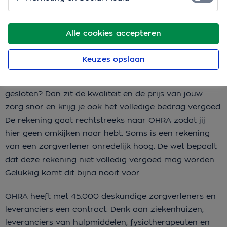
leveren, worden contracten gesloten.
Alle cookies accepteren
Kies je voor een zorgverlener
Keuzes opslaan
met contract?
Ga je naar een zorgverlener waarmee een contract is
gesloten? Dan zit de kwaliteit en de prijs van jouw
zorg snor en krijg je ook het volledige bedrag vergoed.
De rekening gaat rechtstreeks naar OHRA zodat jij
hier geen omkijken naar hebt. Soms is een rekening
van een zorgverlener onredelijk hoog. De wet bepaalt
dat deze rekening niet volledig vergoed mag worden.
Gelukkig komt dit bijna nooit voor.
OHRA heeft met 45.000 deskundige zorgverleners en
leveranciers een contract. Denk aan ziekenhuizen,
leveranciers van hulpmiddelen, fysiotherapeuten en