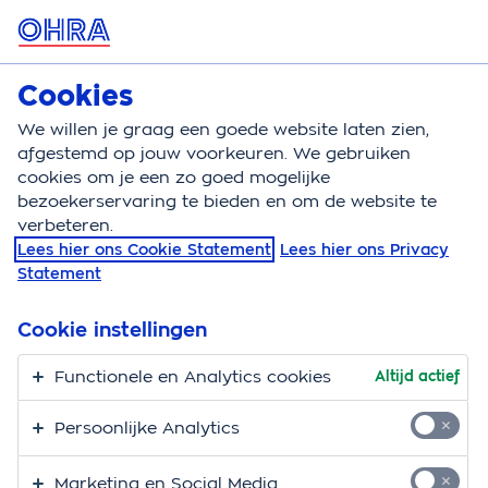
MENU
Cookies
Zorgverzekering
Bereken
We willen je graag een goede website laten zien,
afgestemd op jouw voorkeuren. We gebruiken
Zorgverzekering
Zorginkoop
Betekenis
cookies om je een zo goed mogelijke
bezoekerservaring te bieden en om de website te
Goede afspraken met
verbeteren.
Lees hier ons Cookie Statement
Lees hier ons Privacy
zorgverleners
Statement
De zorg die je krijgt in Nederland is goed en
Cookie instellingen
betaalbaar. En dat wil
OHRA
graag zo houden.
Daarom worden er afspraken gemaakt met
Functionele en Analytics cookies
Altijd actief
zorgverleners over de kwaliteit, prijs, wachttijden en
Persoonlijke Analytics
bereikbaarheid van zorg. Ook wordt afgesproken
hoeveel zorg ze verlenen. Dat heet zorginkoop. Met
Marketing en Social Media
zorgverleners die tegen een redelijke prijs goede zorg