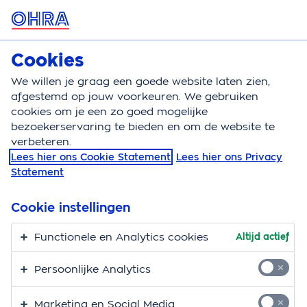
MENU
Cookies
Zorgverzekering
Bereken
We willen je graag een goede website laten zien,
afgestemd op jouw voorkeuren. We gebruiken
Zorgverzekering
Vergoeding
Kunstmatige insemi
cookies om je een zo goed mogelijke
bezoekerservaring te bieden en om de website te
Vergoeding
verbeteren.
Lees hier ons Cookie Statement
Lees hier ons Privacy
kunstmatige
Statement
inseminatie (KI)
Cookie instellingen
Hier vind je alle informatie over de vergoeding voor
Functionele en Analytics cookies
Altijd actief
kunstmatige inseminatie (KI).
Als het niet lukt om zwanger te worden, dan kun je
Persoonlijke Analytics
kiezen uit verschillende behandelingen in een
ziekenhuis:
Marketing en Social Media