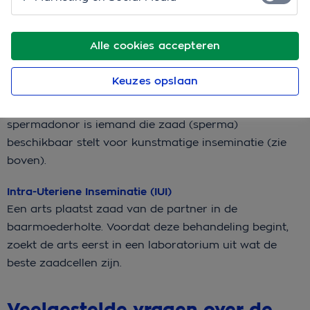
Kunstmatige inseminatie (KI)
Een arts brengt zaad van de partner of een donor in
Alle cookies accepteren
de baarmoedermond.
Keuzes opslaan
Kunstmatige Inseminatie met Donorzaad (KID)
Je maakt gebruik van een spermadonor. Een
spermadonor is iemand die zaad (sperma)
beschikbaar stelt voor kunstmatige inseminatie (zie
boven).
Intra-Uteriene Inseminatie (IUI)
Een arts plaatst zaad van de partner in de
baarmoederholte. Voordat deze behandeling begint,
zoekt de arts eerst in een laboratorium uit wat de
beste zaadcellen zijn.