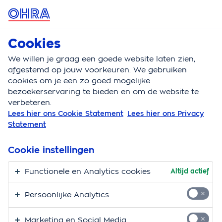
MENU
Cookies
Zorgverzekering
Bereken
We willen je graag een goede website laten zien,
afgestemd op jouw voorkeuren. We gebruiken
Zorgverzekering
Vergoeding
Gli
cookies om je een zo goed mogelijke
bezoekerservaring te bieden en om de website te
Vergoeding
verbeteren.
Lees hier ons Cookie Statement
Lees hier ons Privacy
Gecombineerde
Statement
Leefstijl Interventie
Cookie instellingen
(GLI)
Functionele en Analytics cookies
Altijd actief
Hier vind je alle informatie over de vergoeding voor
Persoonlijke Analytics
Gecombineerde Leefstijl Interventie (GLI). Huisartsen
kunnen mensen met een gezondheidsrisico door
Marketing en Social Media