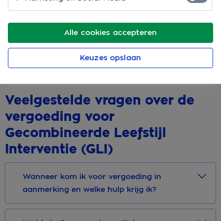
overgewicht doorverwijzen. Deze Gecombineerde
Leefstijl Interventie (GLI) richt zich op het tegengaan
van overgewicht. Vooral door onder begeleiding
Alle cookies accepteren
minder te eten en meer te bewegen. Daarnaast is er
psychologische ondersteuning om te werken aan
Keuzes opslaan
gedragsverandering.
Veelgestelde vragen over de
vergoeding voor
Gecombineerde Leefstijl
Interventie (GLI)
Wanneer kom ik voor vergoeding in
aanmerking en welke hulp krijg ik?