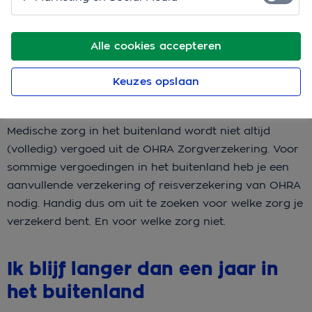
het buitenland
Blijf je korter dan een jaar in het buitenland? Dan
Alle cookies accepteren
blijven jouw OHRA Zorgverzekering en je eventuele
aanvullende verzekeringen gewoon doorlopen. En je
Keuzes opslaan
blijft verzekerd voor de Wet langdurige zorg (Wlz).
Medische zorg in het buitenland wordt niet altijd
(volledig) vergoed uit de OHRA Zorgverzekering. Voor
sommige vergoedingen in het buitenland heb je een
aanvullende verzekering of reisverzekering van OHRA
nodig. Handig dus om uit te zoeken voor welke zorg je
verzekerd bent. En voor welke zorg niet.
Ik blijf langer dan een jaar in
het buitenland