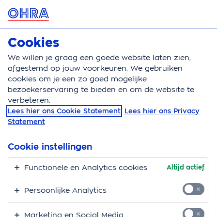
MENU
Cookies
Zorgverzekering
Bereken
We willen je graag een goede website laten zien,
afgestemd op jouw voorkeuren. We gebruiken
Zorgverzekering
Buitenland
Wereldreis
cookies om je een zo goed mogelijke
bezoekerservaring te bieden en om de website te
Ik ga op wereldreis
verbeteren.
Lees hier ons Cookie Statement
Lees hier ons Privacy
Ga je op wereldreis of voor langere tijd backpacken in
Statement
het buitenland? Dan wil je natuurlijk niet ziek worden.
Word je toch ziek, dan wil je niet voor verrassingen
Cookie instellingen
komen te staan. Het is dan goed te weten wat je
Functionele en Analytics cookies
Altijd actief
vooraf moet regelen. En hoe het zit met
jouw
zorgverzekering
.
Persoonlijke Analytics
Ik blijf korter dan een jaar in
Marketing en Social Media