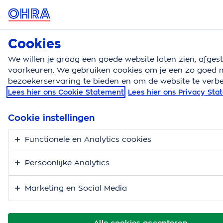
MENU
Cookies
Zorgverzekering
Bereken
We willen je graag een goede website laten zien, afge
voorkeuren. We gebruiken cookies om je een zo goed m
Zorgverzekering
Buitenland
Werken pensioen
bezoekerservaring te bieden en om de website te verbe
Lees hier ons Cookie Statement
Lees hier ons Privacy St
Wonen in Nederland,
werken in het
Cookie instellingen
buitenland
Functionele en Analytics cookies
Persoonlijke Analytics
Woon je in Nederland en ga je werken in het
buitenland? Of krijg je bijvoorbeeld pensioen uit het
Marketing en Social Media
buitenland? Dan kan dit gevolgen hebben voor
je
zorgverzekering
. Kijk wat je moet regelen.
Alle cookies accepteren