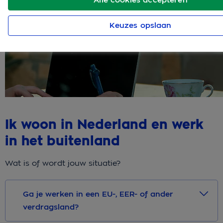
Keuzes opslaan
Ik woon in Nederland en werk
in het buitenland
Wat is of wordt jouw situatie?
Ga je werken in een EU-, EER- of ander
verdragsland?