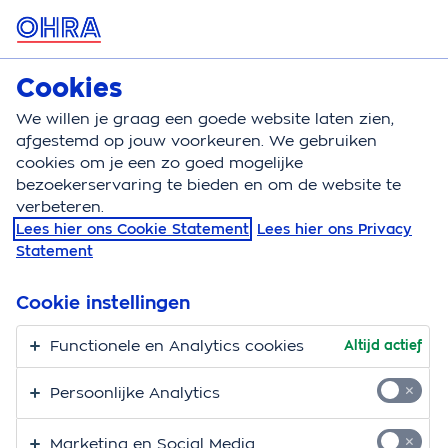
MENU
Cookies
Woonverzekeringen
Bereken
We willen je graag een goede website laten zien,
afgestemd op jouw voorkeuren. We gebruiken
Woonverzekeringen
Schade
Waterschade
cookies om je een zo goed mogelijke
bezoekerservaring te bieden en om de website te
Waterschade? Zo zit
verbeteren.
Lees hier ons Cookie Statement
Lees hier ons Privacy
het met je
Statement
verzekering
Cookie instellingen
Is je laminaat kromgetrokken door een lekkage? Of
Functionele en Analytics cookies
Altijd actief
staat je keuken blank na een wolkbreuk? Waterschade
is heel vervelend. Of de schade gedekt wordt door je
Persoonlijke Analytics
verzekering hangt van verschillende dingen af. We
leggen uit hoe het zit met waterschade en je
Marketing en Social Media