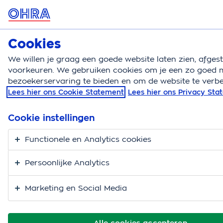
MENU
Cookies
Hondenverzekering
Bereken
We willen je graag een goede website laten zien, afge
voorkeuren. We gebruiken cookies om je een zo goed m
Hondenverzekering
Verzorging en gezondheid
Z
bezoekerservaring te bieden en om de website te verbe
Lees hier ons Cookie Statement
Lees hier ons Privacy St
Samen op pad? Zo
blijft jouw hond
Cookie instellingen
gezond.
Functionele en Analytics cookies
Persoonlijke Analytics
Marketing en Social Media
Alle cookies accepteren