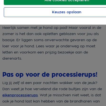
Keuzes opslaan
Heerlijk samen met je hond op pad! Maar vooral in de
zomer is het dan ook opletten geblazen voor jou als
baasje. Er liggen soms onverwachte gevaren op de
loer voor je hond. Lees waar je onderweg op moet
letten en voorkom een prijzig bezoekje aan de
dierenarts.
Pas op voor de processierups!
Lig jij zelf al een paar nachten wakker van de jeuk?
Dan weet je hoe vervelend die rode bultjes zijn van de
eikenprocessierups
. Wat je misschien niet weet, is dat
ook je hond last kan hebben van de brandharen van