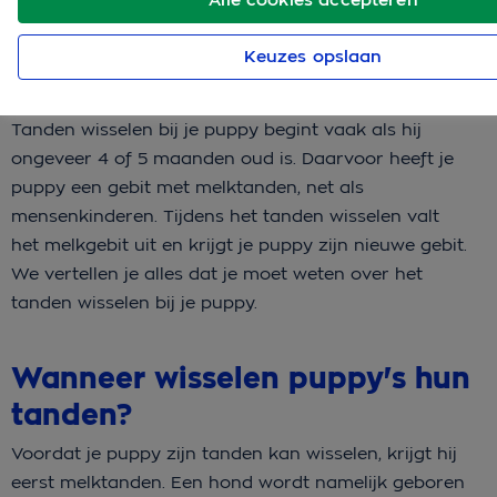
Keuzes opslaan
Tanden wisselen bij je puppy begint vaak als hij
ongeveer 4 of 5 maanden oud is. Daarvoor heeft je
puppy een gebit met melktanden, net als
mensenkinderen. Tijdens het tanden wisselen valt
het melkgebit uit en krijgt je puppy zijn nieuwe gebit.
We vertellen je alles dat je moet weten over het
tanden wisselen bij je puppy.
Wanneer wisselen puppy's hun
tanden?
Voordat je puppy zijn tanden kan wisselen, krijgt hij
eerst melktanden. Een hond wordt namelijk geboren