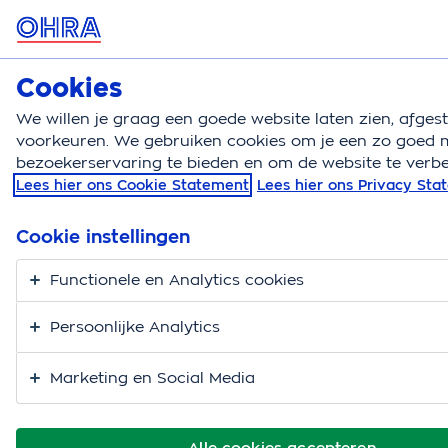
MENU
Cookies
Hondenverzekering
Bereken
We willen je graag een goede website laten zien, afge
voorkeuren. We gebruiken cookies om je een zo goed m
Hondenverzekering
Verzorging en gezondheid
T
bezoekerservaring te bieden en om de website te verbe
Lees hier ons Cookie Statement
Lees hier ons Privacy St
Tanden wisselen
puppy: alles wat je wilt
Cookie instellingen
weten
Functionele en Analytics cookies
Persoonlijke Analytics
Marketing en Social Media
Alle cookies accepteren