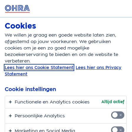
MENU
Cookies
Hondenverzekering
Bereken
We willen je graag een goede website laten zien,
afgestemd op jouw voorkeuren. We gebruiken
Hondenverzekering
Aandoeningen
Elleboogdysp
cookies om je een zo goed mogelijke
bezoekerservaring te bieden en om de website te
Elleboogdysplasie bij
verbeteren.
Lees hier ons Cookie Statement
Lees hier ons Privacy
honden
Statement
Yenta van der Lee - Dierenarts bij OHRA
Cookie instellingen
5 min.
04-08-2026
Functionele en Analytics cookies
Altijd actief
Mank lopen, pijn bij het spelen of gewoon niet zichzelf.
Persoonlijke Analytics
Elleboogdysplasie is een verzamelnaam voor
verschillende aandoeningen aan het ellebooggewricht
Marketing en Social Media