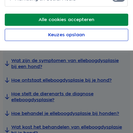
bij honden. Niet fijn voor je hond, en ook niet voor jou
als baasje. Gelukkig kun je er iets aan doen! We
leggen het uit.
Alle cookies accepteren
Snel naar
Keuzes opslaan
Wat is elleboogdysplasie bij honden?
Wat zijn de symptomen van elleboogdysplasie
bij een hond?
Hoe ontstaat elleboogdysplasie bij je hond?
Hoe stelt de dierenarts de diagnose
elleboogdysplasie?
Hoe behandel je elleboogdysplasie bij honden?
Wat kost het behandelen van elleboogdysplasie