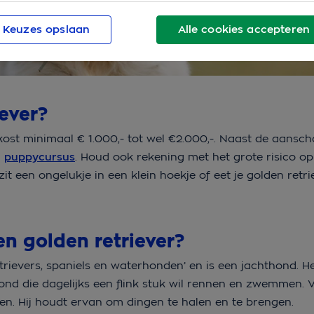
Keuzes opslaan
Alle cookies accepteren
ever?
kost minimaal € 1.000,- tot wel €2.000,-. Naast de aansch
n
puppycursus
. Houd ook rekening met het grote risico op 
it een ongelukje in een klein hoekje of eet je golden retri
en golden retriever?
trievers, spaniels en waterhonden’ en is een jachthond. He
e hond die dagelijks een flink stuk wil rennen en zwemmen. 
en. Hij houdt ervan om dingen te halen en te brengen.