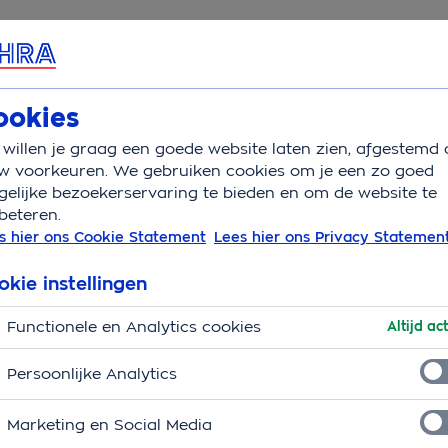
rvice & Contact
Overzicht
Wat is verzekerd
Aandoeni
ookies
willen je graag een goede website laten zien, afgestemd 
Golden retriever
w voorkeuren. We gebruiken cookies om je een zo goed
elijke bezoekerservaring te bieden en om de website te
beteren.
kopen
s hier ons Cookie Statement
Lees hier ons Privacy Statemen
okie instellingen
Functionele en Analytics cookies
Altijd act
Persoonlijke Analytics
Marketing en Social Media