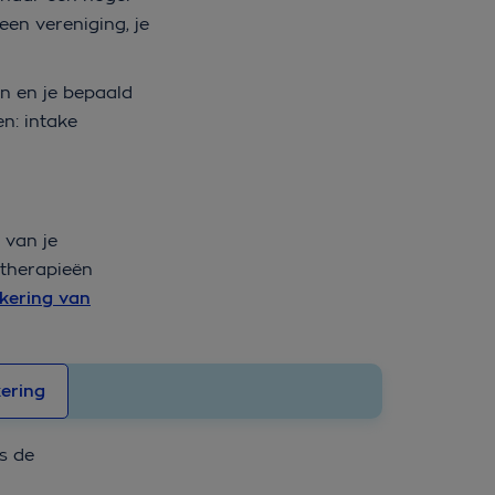
een vereniging, je
en en je bepaald
n: intake
 van je
 therapieën
kering van
ering
s de