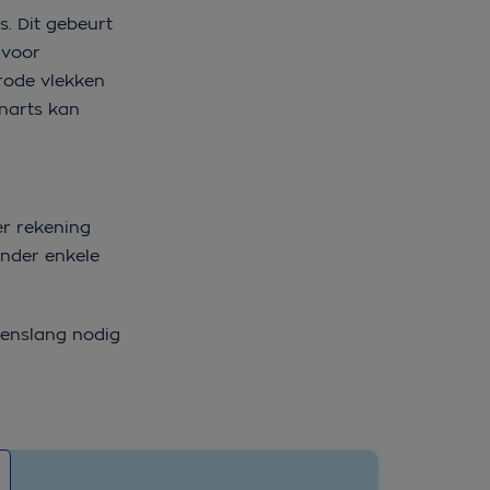
. Dit gebeurt
 voor
 rode vlekken
enarts kan
er rekening
onder enkele
evenslang nodig