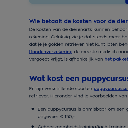
Wie betaalt de kosten voor de dier
De kosten van de dierenarts kunnen behoorlij
rekening. Gelukkig zie je dat steeds meer b
dat je je golden retriever niet kunt laten b
Hondenverzekering
de meeste medisch noodzak
vergoedt krijgt, is afhankelijk van
het pakke
Wat kost een puppycursus
Er zijn verschillende soorten
puppycursusse
retriever. Hieronder vind je voorbeelden va
Een puppycursus is onmisbaar om een go
ongeveer € 150,-
Gehoorzaamheidstraining/jachttraining 