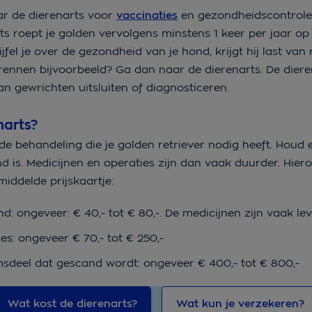
aar de dierenarts voor
vaccinaties
en gezondheidscontroles
ts roept je golden vervolgens minstens 1 keer per jaar op
fel je over de gezondheid van je hond, krijgt hij last van
e rennen bijvoorbeeld? Ga dan naar de dierenarts. De dier
an gewrichten uitsluiten of diagnosticeren.
narts?
e behandeling die je golden retriever nodig heeft. Houd 
d is. Medicijnen en operaties zijn dan vaak duurder. Hier
ddelde prijskaartje:
: ongeveer: € 40,- tot € 80,-. De medicijnen zijn vaak l
s: ongeveer € 70,- tot € 250,-
msdeel dat gescand wordt: ongeveer € 400,- tot € 800,-
Wat kost de dierenarts?
Wat kun je verzekeren?