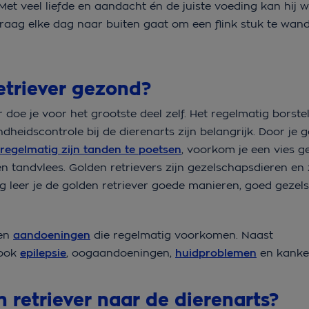
et veel liefde en aandacht én de juiste voeding kan hij w
 graag elke dag naar buiten gaat om een flink stuk te wan
etriever gezond?
doe je voor het grootste deel zelf. Het regelmatig borste
dheidscontrole bij de dierenarts zijn belangrijk. Door je 
regelmatig zijn tanden te poetsen
, voorkom je een vies ge
n tandvlees. Golden retrievers zijn gezelschapsdieren en z
ng leer je de golden retriever goede manieren, goed geze
 en
aandoeningen
die regelmatig voorkomen. Naast
 ook
epilepsie
, oogaandoeningen,
huidproblemen
en kanke
retriever naar de dierenarts?