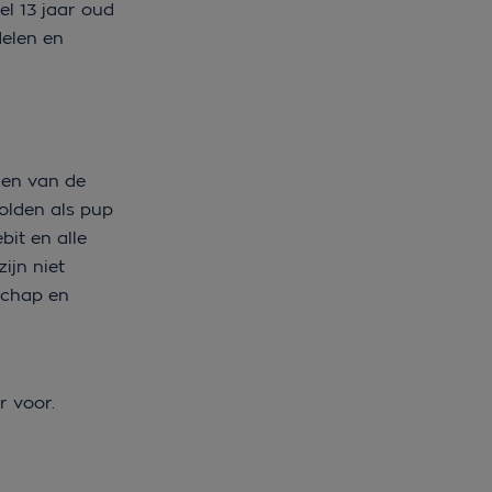
el 13 jaar oud
delen en
len van de
golden als pup
bit en alle
ijn niet
lschap en
r voor.