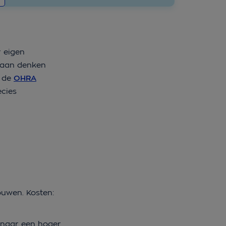
r eigen
t aan denken
t de
OHRA
ecies
ouwen. Kosten:
 naar een hoger