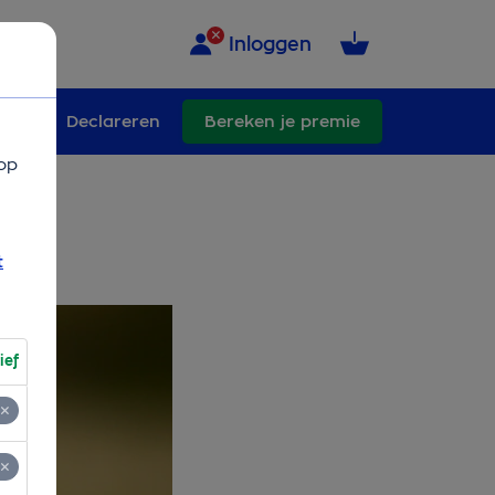
Inloggen
ngen
Declareren
Bereken je premie
op
t
ief