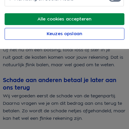
een glaasje teveel een geparkeerde auto aan. Dat is
natuurlijk flink balen. Er is schade aan de andere auto
én aan jouw eigen auto. Dit kun je dan verwachten:
Alle cookies accepteren
Je bent niet verzekerd voor schade aan je
Keuzes opslaan
eigen auto
Of het nu om een botsing, total loss of ster in je
ruit gaat: de kosten komen voor jouw rekening. Dat is
natuurlijk flink balen, maar wel goed om te weten.
Schade aan anderen betaal je later aan
ons terug
Wij vergoeden eerst de schade van de tegenpartij.
Daarna vragen we je om dit bedrag aan ons terug te
betalen. Zo wordt de schade netjes afgehandeld, maar
kan het wel een flinke rekening zijn.