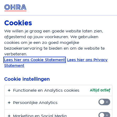
MENU
Cookies
Autoverzekering
Bereken
We willen je graag een goede website laten zien,
afgestemd op jouw voorkeuren. We gebruiken
Autoverzekering
Dekking
Rijden onder invloed
cookies om je een zo goed mogelijke
bezoekerservaring te bieden en om de website te
Rijden onder invloed
verbeteren.
Lees hier ons Cookie Statement
Lees hier ons Privacy
Rijden onder invloed kan grote gevolgen hebben voor
Statement
je veiligheid en je autoverzekering. Heb je schade met
een borrel op? Dan ben je vaak niet verzekerd.
Cookie instellingen
Functionele en Analytics cookies
Altijd actief
Wat als je dronken een ongeluk
veroorzaakt
Persoonlijke Analytics
Je hebt een gezellige avond en dan… oeps. Je tikt met
Marketing en Social Media