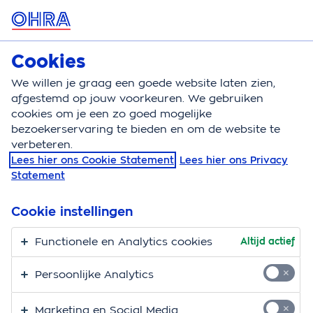
MENU
Cookies
Autoverzekering
Bereken
We willen je graag een goede website laten zien,
afgestemd op jouw voorkeuren. We gebruiken
Autoverzekering
Automerk
Toyota autoverzeker
cookies om je een zo goed mogelijke
bezoekerservaring te bieden en om de website te
De autoverzekering
verbeteren.
Lees hier ons Cookie Statement
Lees hier ons Privacy
voor jouw Toyota
Statement
Op een Toyota ben je zuinig, want die heb je vaak
Cookie instellingen
voor jaren. Daarom verdient
jouw Yaris, Aygo of Corolla een goede verzekering.
Functionele en Analytics cookies
Altijd actief
Eentje die je zelf eenvoudig kunt samenstellen, zodat
Persoonlijke Analytics
ie helemaal past bij jouw Toyota. Bij ons kan dat.
Marketing en Social Media