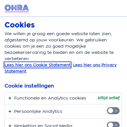
MENU
Cookies
Autoverzekering
Bereken
We willen je graag een goede website laten zien,
afgestemd op jouw voorkeuren. We gebruiken
Autoverzekering
Automerk
Citroen autoverzeker
cookies om je een zo goed mogelijke
bezoekerservaring te bieden en om de website te
De autoverzekering
verbeteren.
Lees hier ons Cookie Statement
Lees hier ons Privacy
voor jouw Citroën
Statement
Val je voor een Citroën, dan blijf je vaak je leven lang
Cookie instellingen
verliefd. Hooguit hop je van een Citroën C1 naar een
C3 of naar een C5 X. En dat kan! Want voor
Functionele en Analytics cookies
Altijd actief
elke Citroën hebben wij bij OHRA een passende
Persoonlijke Analytics
verzekering.
Marketing en Social Media