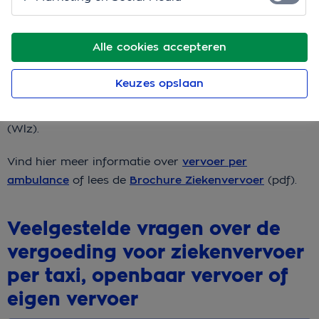
eigen auto, een huurauto of een taxi. Vervoer per
ambulance hoort niet bij ziekenvervoer. Hier vind je
alle informatie over de vergoeding voor ziekenvervoer
Alle cookies accepteren
per taxi, openbaar vervoer of eigen vervoer.
Keuzes opslaan
De therapie of behandeling wordt vergoed vanuit
de
basisverzekering
of vanuit de Wet langdurige zorg
(Wlz).
Vind hier meer informatie over
vervoer per
ambulance
of lees de
Brochure Ziekenvervoer
(pdf).
Veelgestelde vragen over de
vergoeding voor ziekenvervoer
per taxi, openbaar vervoer of
eigen vervoer