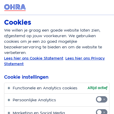
MENU
Cookies
Zorgverzekering
Bereken
We willen je graag een goede website laten zien,
afgestemd op jouw voorkeuren. We gebruiken
Zorgverzekering
Vergoeding
Zittend ziekenverv
cookies om je een zo goed mogelijke
bezoekerservaring te bieden en om de website te
Vergoeding
verbeteren.
Lees hier ons Cookie Statement
Lees hier ons Privacy
ziekenvervoer per taxi,
Statement
openbaar vervoer of
Cookie instellingen
eigen vervoer
Functionele en Analytics cookies
Altijd actief
Ziekenvervoer is vervoer van een patiënt naar een
Persoonlijke Analytics
ziekenhuis, dokter of therapeut. Dat kan met het
openbaar vervoer (bijvoorbeeld trein of bus), een
Marketing en Social Media