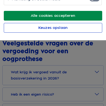
Een kapje dat een ernstige misvorming van het
voorste deel van de oogbol bedekt (scleraschaal)
Alle cookies accepteren
Een kunstmatige lens zonder visuscorrectie die de
buitenste schil van het oog vervangt (scleralens)
Keuzes opslaan
Veelgestelde vragen over de
vergoeding voor een
oogprothese
Wat krijg ik vergoed vanuit de
basisverzekering in 2026?
Heb ik een eigen risico?