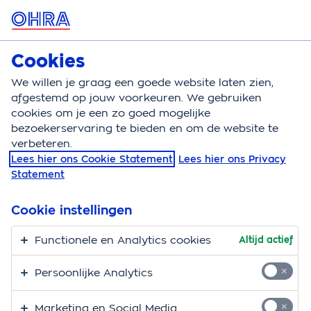
MENU
Cookies
Zorgverzekering
Bereken
We willen je graag een goede website laten zien,
afgestemd op jouw voorkeuren. We gebruiken
Zorgverzekering
Vergoeding
Oogprothese
cookies om je een zo goed mogelijke
bezoekerservaring te bieden en om de website te
Vergoeding
verbeteren.
Lees hier ons Cookie Statement
Lees hier ons Privacy
oogprothese
Statement
Hier vind je alle informatie over de vergoeding voor
Cookie instellingen
oogprothese of scleralens.
Een oogprothese is een kunstoog. Er zijn 3 soorten
Functionele en Analytics cookies
Altijd actief
kunstogen:
Persoonlijke Analytics
Een volledige oogprothese die een ontbrekende
oogbol vervangt
Marketing en Social Media