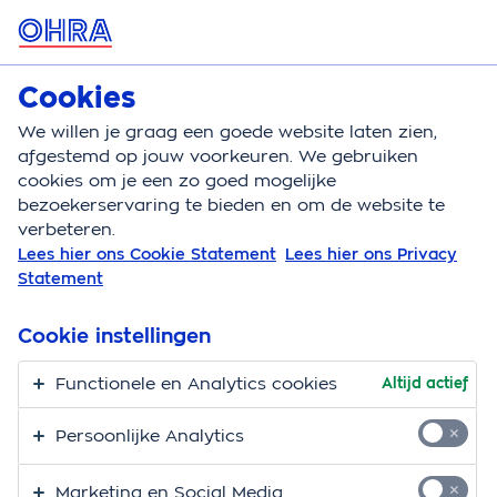
MENU
Cookies
Zorgverzekering
Bereken
We willen je graag een goede website laten zien,
afgestemd op jouw voorkeuren. We gebruiken
Zorgverzekering
Vergoeding
Mechanische bead
cookies om je een zo goed mogelijke
bezoekerservaring te bieden en om de website te
Vergoeding
verbeteren.
Lees hier ons Cookie Statement
Lees hier ons Privacy
mechanische
Statement
beademing
Cookie instellingen
Hier vind je alle informatie over de vergoeding voor
Functionele en Analytics cookies
Altijd actief
mechanische beademing. Mechanische beademing
kan plaatsvinden in een beademingscentrum of thuis.
Persoonlijke Analytics
Marketing en Social Media