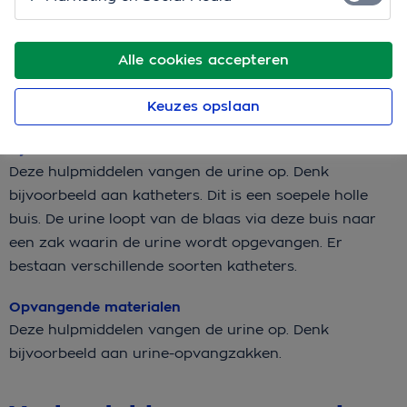
Absorberende materialen
Deze hulpmiddelen zuigen urine en ontlasting op.
Alle cookies accepteren
Denk bijvoorbeeld aan luiers en broeken die je 1 keer
gebruikt of makkelijk kunt wassen. Ook zijn er
Keuzes opslaan
beschermende onderleggers voor in bed.
Afvoerende materialen
Deze hulpmiddelen vangen de urine op. Denk
bijvoorbeeld aan katheters. Dit is een soepele holle
buis. De urine loopt van de blaas via deze buis naar
een zak waarin de urine wordt opgevangen. Er
bestaan verschillende soorten katheters.
Opvangende materialen
Deze hulpmiddelen vangen de urine op. Denk
bijvoorbeeld aan urine-opvangzakken.