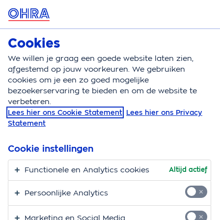
MENU
Cookies
Zorgverzekering
Bereken
We willen je graag een goede website laten zien,
afgestemd op jouw voorkeuren. We gebruiken
Zorgverzekering
Vergoeding
Incontinentiemateri
cookies om je een zo goed mogelijke
bezoekerservaring te bieden en om de website te
Vergoeding
verbeteren.
Lees hier ons Cookie Statement
Lees hier ons Privacy
incontinentiemateriaal
Statement
Hier vind je alle informatie over de vergoeding voor
Cookie instellingen
incontinentiemateriaal. Incontinentie betekent dat je
moeilijk je urine en/of ontlasting kunt ophouden.
Functionele en Analytics cookies
Altijd actief
Incontinentiematerialen vangen de urine en/of
Persoonlijke Analytics
ontlasting op. Er zijn verschillende soorten
incontinentiematerialen:
Marketing en Social Media