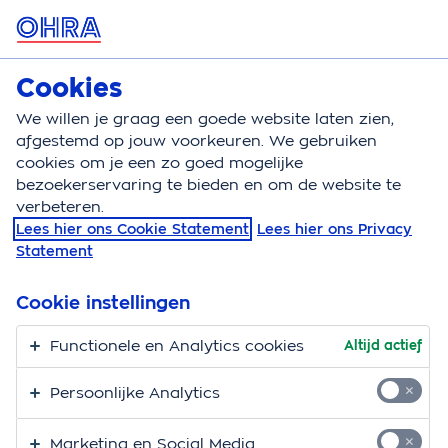
MENU
Cookies
Zorgverzekering
Bereken
We willen je graag een goede website laten zien,
afgestemd op jouw voorkeuren. We gebruiken
Zorgverzekering
Vergoeding
Geriatrische revalid
cookies om je een zo goed mogelijke
bezoekerservaring te bieden en om de website te
Vergoeding
verbeteren.
Lees hier ons Cookie Statement
Lees hier ons Privacy
geriatrische
Statement
revalidatiezorg
Cookie instellingen
Hier vind je alle informatie over de vergoeding voor
Functionele en Analytics cookies
Altijd actief
geriatrische revalidatiezorg. Geriatrische
revalidatiezorg is de zorg voor kwetsbare ouderen
Persoonlijke Analytics
zodat ze weer kunnen deelnemen aan de
maatschappij. Deze zorg wordt maximaal 6 maanden
Marketing en Social Media