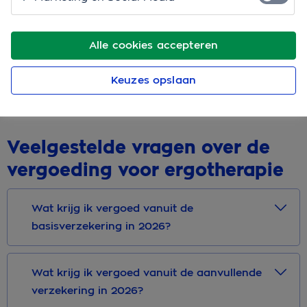
of verminderen.
Alle cookies accepteren
Het doel van ergotherapie is dat je zo veel mogelijk
zelfstandig kunt doen. De ergotherapeut geeft ook
Keuzes opslaan
advies, over bijvoorbeeld hulpmiddelen of
aanpassingen in jouw huis.
Veelgestelde vragen over de
vergoeding voor ergotherapie
Wat krijg ik vergoed vanuit de
basisverzekering in 2026?
Wat krijg ik vergoed vanuit de aanvullende
verzekering in 2026?