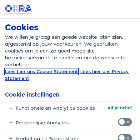
MENU
Cookies
Zorgverzekering
Bereken
We willen je graag een goede website laten zien,
afgestemd op jouw voorkeuren. We gebruiken
Zorgverzekering
Vergoeding
Ergotherapie
cookies om je een zo goed mogelijke
bezoekerservaring te bieden en om de website te
Vergoeding
verbeteren.
Lees hier ons Cookie Statement
Lees hier ons Privacy
ergotherapie
Statement
Hier vind je alle informatie over de vergoeding voor
Cookie instellingen
ergotherapie. Een ergotherapeut helpt mensen met
een lichamelijke, verstandelijke of psychische
Functionele en Analytics cookies
Altijd actief
aandoening. Die aandoening zorgt ervoor dat het
Persoonlijke Analytics
uitvoeren van dagelijkse handelingen niet meer
vanzelfsprekend is. De ergotherapeut onderzoekt hoe
Marketing en Social Media
je problemen met dagelijkse activiteiten kunt oplossen