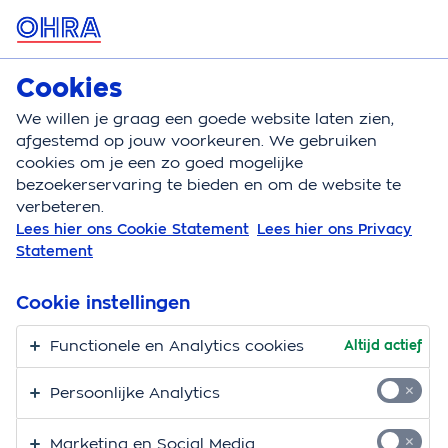
MENU
Cookies
Zorgverzekering
Bereken
We willen je graag een goede website laten zien,
afgestemd op jouw voorkeuren. We gebruiken
Zorgverzekering
Vergoeding
Elastische kousen
cookies om je een zo goed mogelijke
bezoekerservaring te bieden en om de website te
Vergoeding elastische
verbeteren.
Lees hier ons Cookie Statement
Lees hier ons Privacy
kousen en de aan- en
Statement
uittrekhulp
Cookie instellingen
Een elastische kous is een steunkous die druk geeft op
Functionele en Analytics cookies
Altijd actief
het been. De elastische kous is voor mensen met
klachten aan hun benen, bijvoorbeeld spataderen of
Persoonlijke Analytics
een wond die moeilijk geneest. Hier vind je alle
informatie over de vergoeding voor elastische kousen
Marketing en Social Media