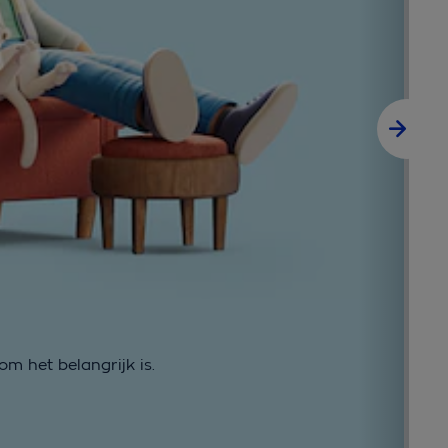
O
m het belangrijk is.
Le
Le