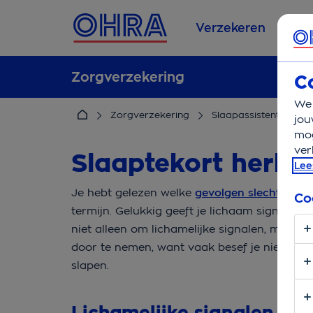
Verzekeren
Se
Zorgverzekering
C
We 
Zorgverzekering
Slaapassistent
Sl
jou
mog
ver
Slaaptekort herke
Lee
Je hebt gelezen welke
gevolgen slecht slap
Co
termijn. Gelukkig geeft je lichaam signalen 
niet alleen om lichamelijke signalen, maar
door te nemen, want vaak besef je niet dat 
slapen.