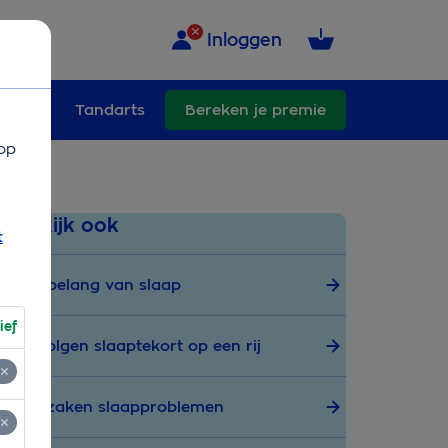
Inloggen
ullend
Tandarts
Bereken je premie
op
Bekijk ook
t
Het belang van slaap
ief
Gevolgen slaaptekort op een rij
Oorzaken slaapproblemen