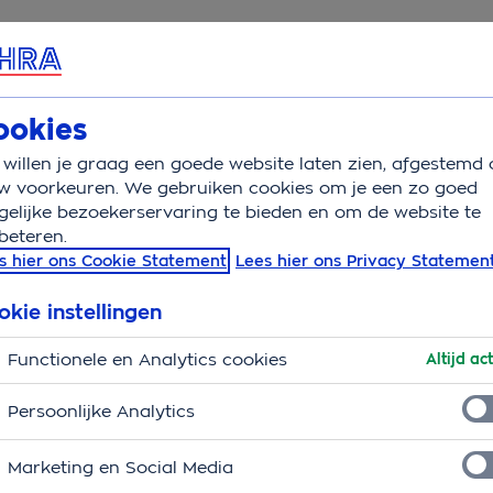
rvice & Contact
Overzicht
Basisverzekering
Aanv
ookies
willen je graag een goede website laten zien, afgestemd 
aaptekort herkennen
w voorkeuren. We gebruiken cookies om je een zo goed
elijke bezoekerservaring te bieden en om de website te
beteren.
nnen
s hier ons Cookie Statement
Lees hier ons Privacy Statemen
en
kan hebben. Zowel op de korte als de langere
okie instellingen
als je een verstoord slaappatroon hebt. Het gaat dan
Functionele en Analytics cookies
 zeker ook om mentale signalen. Goed om ze eens
Altijd act
deze signalen het gevolg kunnen zijn van slecht
Persoonlijke Analytics
Marketing en Social Media