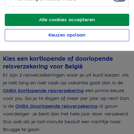
Een reisverzekering afsluiten
voor België
Alle cookies accepteren
Als je op vakantie gaat naar België dan zijn er een
paar dingen waar je op moet letten bij het afsluiten
Keuzes opslaan
van je
reisverzekering
. We zetten ze voor je op een rij.
Kies een kortlopende of doorlopende
reisverzekering voor België
Er zijn 2 reisverzekeringen waar je uit kunt kiezen. Als
je niet lang en niet vaak op vakantie gaat dan is de
OHRA Kortlopende reisverzekering
een prima keuze
voor jou. Ga je 14 dagen of meer per jaar op reis? Dan
is de
OHRA Doorlopende reisverzekering
al gauw
voordeliger. Je bent dan het hele jaar door verzekerd.
Dus ook als je last-minute besluit een nachtje naar
Brugge te gaan.