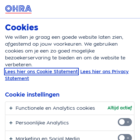
MENU
Cookies
Reisverzekering
Bereken
We willen je graag een goede website laten zien,
afgestemd op jouw voorkeuren. We gebruiken
Reisverzekering
Belgie
cookies om je een zo goed mogelijke
bezoekerservaring te bieden en om de website te
Reisverzekering België
verbeteren.
Lees hier ons Cookie Statement
Lees hier ons Privacy
Ga je een midweek wandelen in de Ardennen of een
Statement
weekendje shoppen in Antwerpen? Bij onze
zuiderburen is het altijd genieten. Omdat België zo
Cookie instellingen
dichtbij is, denk je misschien niet meteen aan een
Functionele en Analytics cookies
Altijd actief
reisverzekering. Toch mag die niet ontbreken. We
leggen uit hoe het zit met een vakantie in België en je
Persoonlijke Analytics
reisverzekering.
Marketing en Social Media