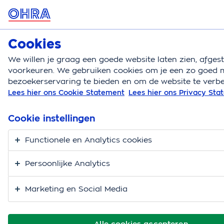
MENU
Cookies
Autoverzekering
Bereken
We willen je graag een goede website laten zien, afge
voorkeuren. We gebruiken cookies om je een zo goed m
Autoverzekering
Autoschade voorkomen
Groene
bezoekerservaring te bieden en om de website te verbe
Lees hier ons Cookie Statement
Lees hier ons Privacy St
Groene kaart kwijt
Cookie instellingen
Functionele en Analytics cookies
Persoonlijke Analytics
Marketing en Social Media
Alle cookies accepteren