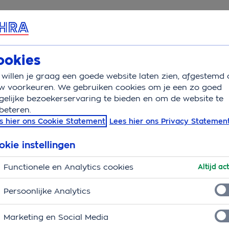
rvice & Contact
Overzicht
Wat is verzekerd
Auto
ookies
willen je graag een goede website laten zien, afgestemd 
kaart
w voorkeuren. We gebruiken cookies om je een zo goed
elijke bezoekerservaring te bieden en om de website te
beteren.
 het
s hier ons Cookie Statement
Lees hier ons Privacy Statemen
 van je auto
okie instellingen
en groene kaart. Dat is namelijk het bewijs dat je
Functionele en Analytics cookies
Altijd act
ijd bij je hebben? En is ie wel echt groen? Ontdek
Persoonlijke Analytics
Marketing en Social Media