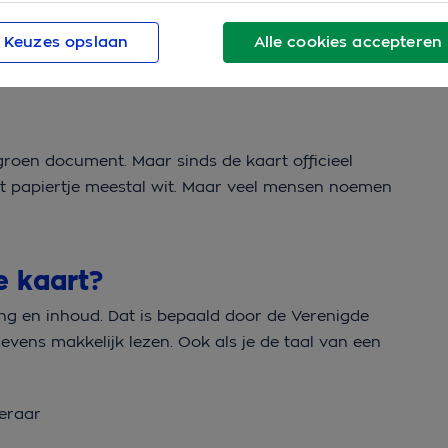
tionaal verzekeringsbewijs (IVB). Dat is ook de
Keuzes opslaan
Alle cookies accepteren
 noemen het nog steeds de groene kaart. Met deze
zien dat je een
autoverzekering
hebt. Belangrijk dus!
roen document. Maar sinds de kaart officieel
het papiertje meestal wit. Maar veel mensen noemen
e kaart?
ing en inhoud. Dat is bepaald door de Verenigde
evens makkelijk lezen. Ook als je de taal van een
keraar