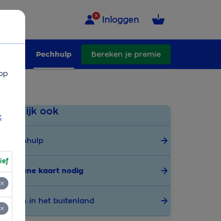
Inloggen
schade
Pechhulp
Bereken je premie
op
Bekijk ook
t
Pechhulp
ief
Groene kaart nodig
Pech in het buitenland