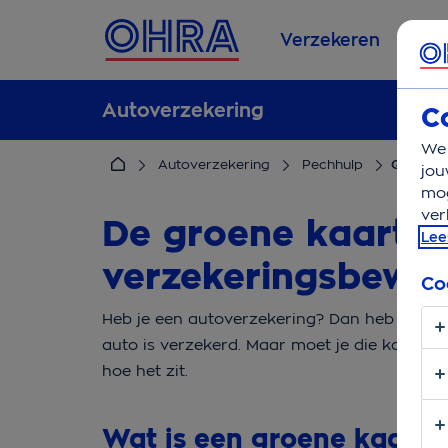
Verzekeren
Se
Autoverzekering
C
We 
Autoverzekering
Pechhulp
Groene 
jou
mog
ver
De groene kaart is
Lee
verzekeringsbewijs
Co
Heb je een autoverzekering? Dan heb je ook e
auto is verzekerd. Maar moet je die kaart alt
hoe het zit.
Wat is een groene kaart?