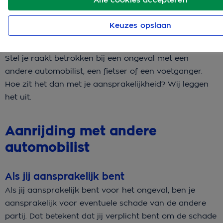
Keuzes opslaan
Stel je raakt betrokken bij een ongeval met een
andere automobilist, een fietser of een voetganger.
Hoe zit het dan met je aansprakelijkheid? Wij leggen
het uit.
Aanrijding met andere
automobilist
Als jij aansprakelijk bent
Als jij aansprakelijk bent voor het ongeval, ben je
aansprakelijk voor eventuele schade van de andere
partij. Dat betekent dat jij verplicht bent om de schade