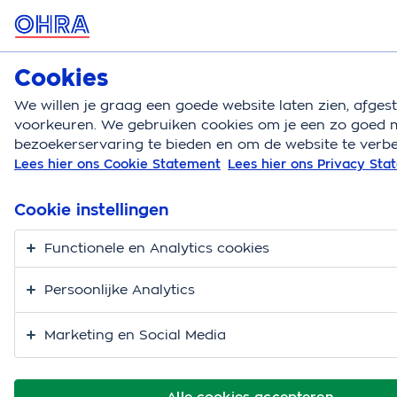
MENU
Cookies
Autoverzekering
Bereken
We willen je graag een goede website laten zien, afge
voorkeuren. We gebruiken cookies om je een zo goed m
Autoverzekering
Autoschade voorkomen
Aanspr
bezoekerservaring te bieden en om de website te verbe
Lees hier ons Cookie Statement
Lees hier ons Privacy St
Een ongeval. Hoe zit
het met je
Cookie instellingen
aansprakelijkheid?
Functionele en Analytics cookies
Persoonlijke Analytics
Marketing en Social Media
Alle cookies accepteren