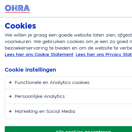
MENU
Cookies
Autoverzekering
Bereken
We willen je graag een goede website laten zien, afge
voorkeuren. We gebruiken cookies om je een zo goed m
Autoverzekering
Auto verzekeren
Negatieve scha
bezoekerservaring te bieden en om de website te verbe
Lees hier ons Cookie Statement
Lees hier ons Privacy St
Autoverzekering met
negatieve schadevrije
Cookie instellingen
jaren
Functionele en Analytics cookies
Persoonlijke Analytics
Marketing en Social Media
Alle cookies accepteren