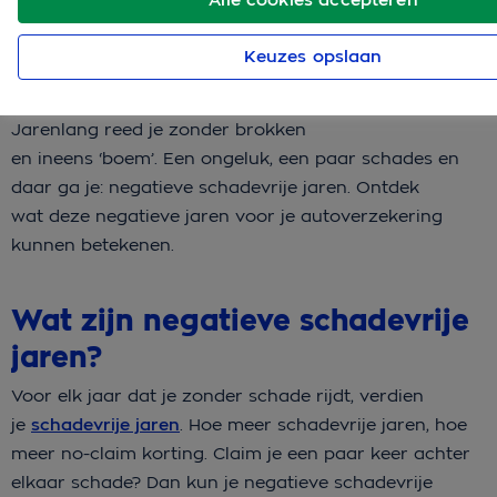
Keuzes opslaan
Jarenlang reed je zonder brokken
en ineens ‘boem’. Een ongeluk, een paar schades en
daar ga je: negatieve schadevrije jaren. Ontdek
wat deze negatieve jaren voor je autoverzekering
kunnen betekenen.
Wat zijn negatieve schadevrije
jaren?
Voor elk jaar dat je zonder schade rijdt, verdien
je
schadevrije jaren
. Hoe meer schadevrije jaren, hoe
meer no-claim korting. Claim je een paar keer achter
elkaar schade? Dan kun je negatieve schadevrije