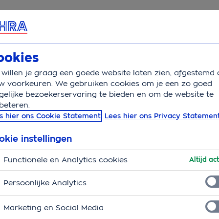
rvice & Contact
Overzicht
Basisverzekering
Aanv
ookies
willen je graag een goede website laten zien, afgestemd 
istent
w voorkeuren. We gebruiken cookies om je een zo goed
elijke bezoekerservaring te bieden en om de website te
beteren.
nstanties
s hier ons Cookie Statement
Lees hier ons Privacy Statemen
ntelzorg of ondersteuning nodig heeft, kan het lastig
okie instellingen
u precies zijn? Voor het een moet je naar de
Functionele en Analytics cookies
ekeraar. En dan heb je ook nog zorgkantoren. OHRA
Altijd act
e noodzakelijke zorg en ondersteuning.
Persoonlijke Analytics
Marketing en Social Media