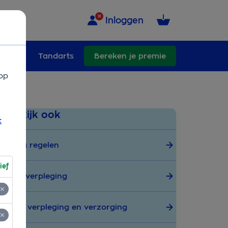
Inloggen
ullend
Tandarts
Bereken je premie
op
Bekijk ook
t
Zorg regelen
ief
Wijkverpleging
PGB verpleging en verzorging