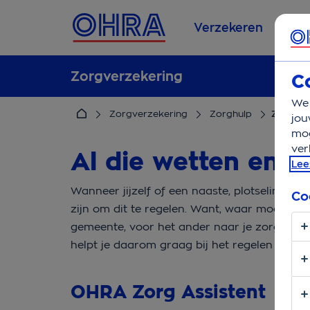
Verzekeren
Se
Zorgverzekering
C
We 
Zorgverzekering
Zorghulp
Zorgass
jou
mog
ver
Al die wetten en i
Lee
Wanneer jijzelf of een naaste, plotseling ma
Co
zijn om dit te regelen. Want, waar moet je n
gemeente, voor het ander naar je zorgverz
helpt je daarom graag bij het regelen van d
OHRA Zorg Assistent