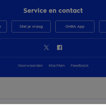
Service en contact
e
Stel je vraag
OHRA App
Voorwaarden
Klachten
Feedback