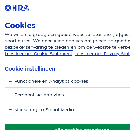
MENU
Cookies
Zorgverzekering
Bereken
We willen je graag een goede website laten zien, afge
voorkeuren. We gebruiken cookies om je een zo goed m
Zorgverzekering
Zorgassistent
Natura pgb
bezoekerservaring te bieden en om de website te verbe
Lees hier ons Cookie Statement
Lees hier ons Privacy St
Natura of
Persoonsgebonden
Cookie instellingen
budget, hoe krijg je
Functionele en Analytics cookies
het startgeld?
Persoonlijke Analytics
Heb je te horen gekregen dat je zorg mag regelen?
Marketing en Social Media
Meestal hoor je dan ook hoe je dat moet doen. Er zijn
namelijk 2 mogelijkheden: je regelt zorg in natura of
Alle cookies accepteren