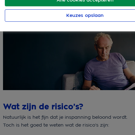
zorgkosten te betalen. Word jij als mantelzorger ook
betaald uit het PGB? Dan kan dat financiële gevolgen
Keuzes opslaan
hebben.
Wat zijn de risico’s?
Natuurlijk is het fijn dat je inspanning beloond wordt.
Toch is het goed te weten wat de risico’s zijn: