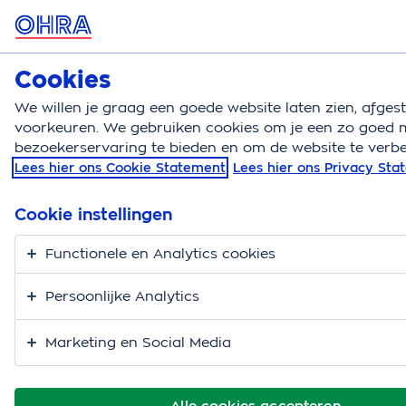
MENU
Cookies
Zorgverzekering
Bereken
We willen je graag een goede website laten zien, afge
voorkeuren. We gebruiken cookies om je een zo goed m
Zorgverzekering
Zorgassistent
Financiele gevol
bezoekerservaring te bieden en om de website te verbe
Lees hier ons Cookie Statement
Lees hier ons Privacy St
Omdat je wilt weten
wat de financiële
Cookie instellingen
gevolgen zijn
Functionele en Analytics cookies
Persoonlijke Analytics
Ben je mantelzorger? Dat is best een zware taak. Je
moet zorg regelen, afspraken maken en misschien
Marketing en Social Media
ook de financiën beheren. Dit laatste is vaak het geval
als degene voor wie je zorgt een Persoonsgebonden
budget (PGB) heeft. Het PGB is bedoeld om de
Alle cookies accepteren