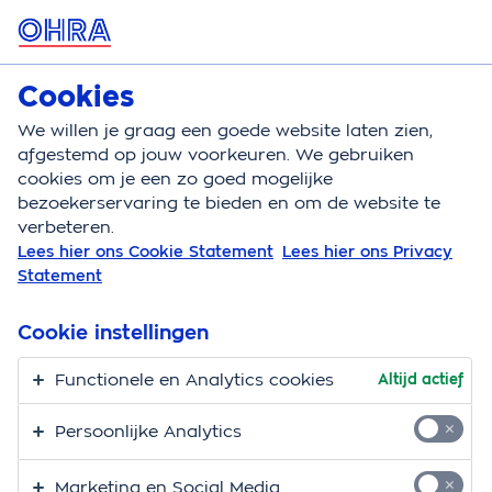
MENU
Cookies
Zorgverzekering
Bereken
We willen je graag een goede website laten zien,
afgestemd op jouw voorkeuren. We gebruiken
Zorgverzekering
Zorgassistent
Overzicht geeste
cookies om je een zo goed mogelijke
bezoekerservaring te bieden en om de website te
verbeteren.
Lees hier ons Cookie Statement
Lees hier ons Privacy
Statement
Cookie instellingen
Functionele en Analytics cookies
Altijd actief
Persoonlijke Analytics
Marketing en Social Media