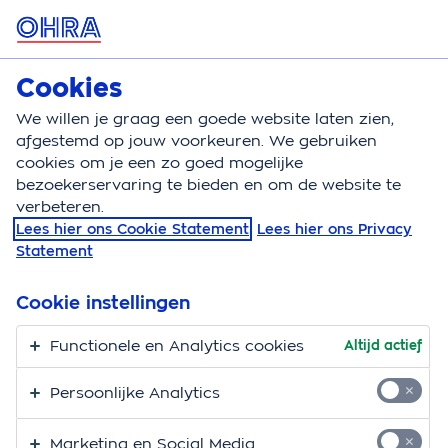
MENU
Cookies
Zorgverzekering
Bereken
We willen je graag een goede website laten zien,
afgestemd op jouw voorkeuren. We gebruiken
Zorgverzekering
Vergoeding
Anesthesie tandart
cookies om je een zo goed mogelijke
bezoekerservaring te bieden en om de website te
Vergoeding anesthesie
verbeteren.
Lees hier ons Cookie Statement
Lees hier ons Privacy
behandeling tandarts
Statement
Hier vind je alle informatie over de vergoeding voor
Cookie instellingen
anesthesie behandeling door de tandarts. Anesthesie
is een ander woord voor verdoving. Je krijgt van jouw
Functionele en Analytics cookies
Altijd actief
tandarts of mondhygiënist zo nodig plaatselijke
Persoonlijke Analytics
verdoving, zodat je tijdens de behandeling geen pijn
hebt.
Marketing en Social Media