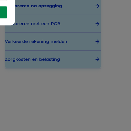
Declareren na opzegging
Declareren met een PGB
Verkeerde rekening melden
Zorgkosten en belasting