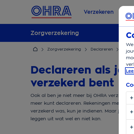
Verzekeren
Se
Zorgverzekering
C
We 
Zorgverzekering
Declareren
Na op
jou
mog
ver
Declareren als je n
Lee
verzekerd bent
Co
Ook al ben je niet meer bij OHRA verzekerd d
meer kunt declareren. Rekeningen met zorgk
verzekerd was, kun je indienen. Maar je kun
leggen uit wat wel en niet kan.