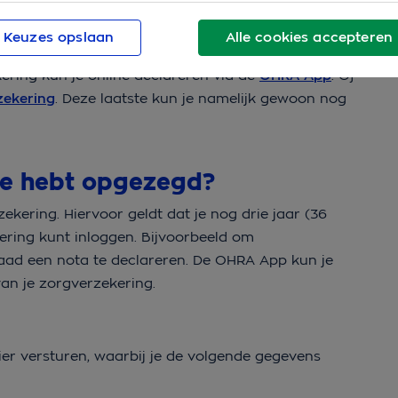
 dat je bij OHRA verzekerd
Keuzes opslaan
Alle cookies accepteren
kering kun je online declareren via de
OHRA App
. Of
zekering
. Deze laatste kun je namelijk gewoon nog
 je hebt opgezegd?
kering. Hiervoor geldt dat je nog drie jaar (36
ring kunt inloggen. Bijvoorbeeld om
daad een nota te declareren. De OHRA App kun je
van je zorgverzekering.
ier versturen, waarbij je de volgende gegevens