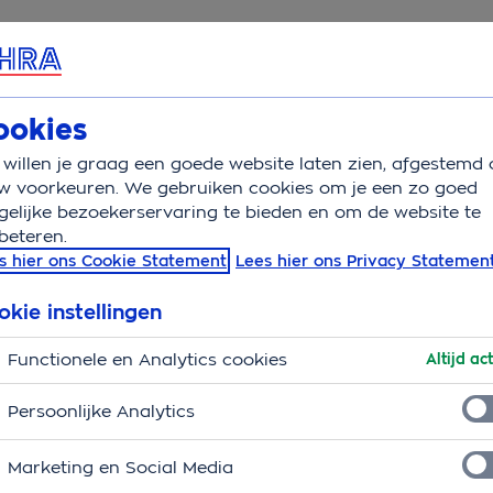
rvice & Contact
Overzicht
Basisverzekering
Aanv
ookies
willen je graag een goede website laten zien, afgestemd 
zegging
w voorkeuren. We gebruiken cookies om je een zo goed
elijke bezoekerservaring te bieden en om de website te
beteren.
iet meer bij ons
s hier ons Cookie Statement
Lees hier ons Privacy Statemen
okie instellingen
at betekent natuurlijk niet dat je geen rekeningen
Functionele en Analytics cookies
Altijd act
osten over de periode dat je nog bij OHRA
t niet meer op dezelfde manieren declareren. We
Persoonlijke Analytics
Marketing en Social Media