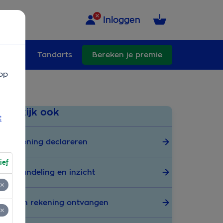
Inloggen
ullend
Tandarts
Bereken je premie
op
Bekijk ook
t
Rekening declareren
ief
Afhandeling en inzicht
Geen rekening ontvangen