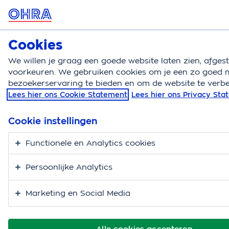
MENU
Cookies
Zorgverzekering
Bereken
We willen je graag een goede website laten zien, afge
voorkeuren. We gebruiken cookies om je een zo goed m
Zorgverzekering
Blog
10 tips ondersteuning man
bezoekerservaring te bieden en om de website te verbe
Lees hier ons Cookie Statement
Lees hier ons Privacy St
Hoe ondersteun je de
mantelzorger? 10 tips
Cookie instellingen
met impact.
Functionele en Analytics cookies
Persoonlijke Analytics
Marketing en Social Media
Alle cookies accepteren