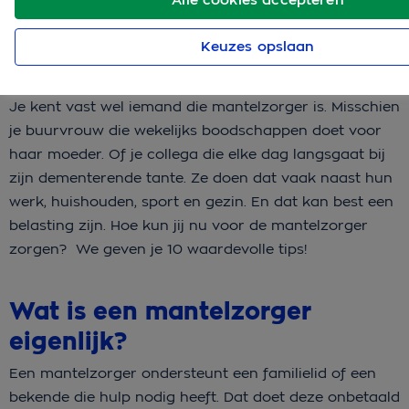
Keuzes opslaan
Je kent vast wel iemand die mantelzorger is. Misschien
je buurvrouw die wekelijks boodschappen doet voor
haar moeder. Of je collega die elke dag langsgaat bij
zijn dementerende tante. Ze doen dat vaak naast hun
werk, huishouden, sport en gezin. En dat kan best een
belasting zijn. Hoe kun jij nu voor de mantelzorger
zorgen? We geven je 10 waardevolle tips!
Wat is een mantelzorger
eigenlijk?
Een mantelzorger ondersteunt een familielid of een
bekende die hulp nodig heeft. Dat doet deze onbetaald