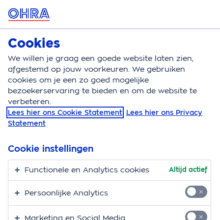
MENU
Cookies
Woonverzekeringen
Bereken
We willen je graag een goede website laten zien,
afgestemd op jouw voorkeuren. We gebruiken
Woonverzekeringen
Veelgestelde vragen
cookies om je een zo goed mogelijke
bezoekerservaring te bieden en om de website te
Veelgestelde vragen
verbeteren.
Lees hier ons Cookie Statement
Lees hier ons Privacy
Hieronder vind je de veelgestelde vragen over onze
Statement
woonverzekeringen. Staat je vraag er niet bij? Neem
dan
contact
met ons op of kijk bij de veelgestelde
Cookie instellingen
vragen over onze
inboedel
-,
opstal
- en
Functionele en Analytics cookies
Altijd actief
aansprakelijkheidsverzekering
.
Persoonlijke Analytics
Gegevens, afsluiten en
Marketing en Social Media