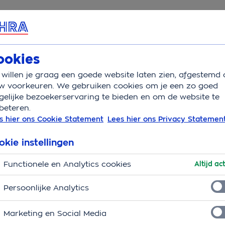
rvice & Contact
Overzicht
Vakantietype
Sch
ookies
willen je graag een goede website laten zien, afgestemd 
landen
w voorkeuren. We gebruiken cookies om je een zo goed
elijke bezoekerservaring te bieden en om de website te
beteren.
s met deze tips!
s hier ons Cookie Statement
Lees hier ons Privacy Statemen
okie instellingen
Functionele en Analytics cookies
Altijd act
Persoonlijke Analytics
Marketing en Social Media