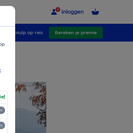
Inloggen
ade
Hulp op reis
Bereken je premie
op
t
ief