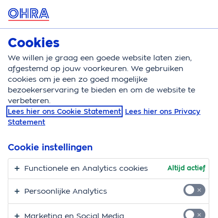
MENU
Cookies
Klantenservice
We willen je graag een goede website laten zien,
Klantenservice
Kkv
Rechtsbijstand
afgestemd op jouw voorkeuren. We gebruiken
cookies om je een zo goed mogelijke
Juridische hulp door
bezoekerservaring te bieden en om de website te
verbeteren.
ARAG
Lees hier ons Cookie Statement
Lees hier ons Privacy
Statement
Heb je de OHRA Rechtsbijstandverzekering of de extra
Cookie instellingen
dekking Rechtsbijstand Motorrijtuig bij onze auto- of
motorverzekering? Dan kun je bij conflicten rekenen
Functionele en Analytics cookies
Altijd actief
op juridische hulp. Wij hebben de juridische
ondersteuning uitbesteed aan ARAG.
Persoonlijke Analytics
Marketing en Social Media