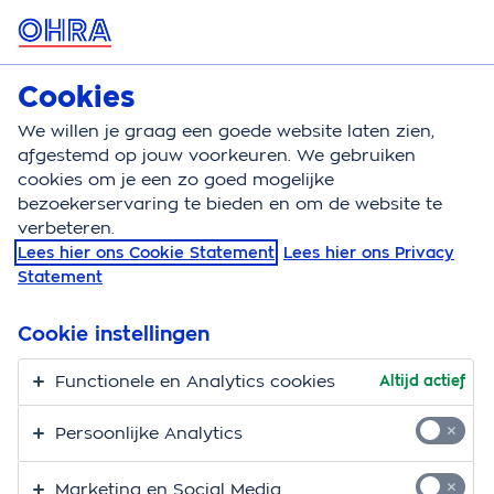
MENU
Cookies
Doorlopende reisverzekering
Bereken
We willen je graag een goede website laten zien,
afgestemd op jouw voorkeuren. We gebruiken
Doorlopende reisverzekering
Veelgestelde vragen
cookies om je een zo goed mogelijke
bezoekerservaring te bieden en om de website te
Veelgestelde vragen
verbeteren.
Lees hier ons Cookie Statement
Lees hier ons Privacy
doorlopende
Statement
reisverzekering
Cookie instellingen
Heb je een vraag over de OHRA Doorlopende
Functionele en Analytics cookies
Altijd actief
reisverzekering? Misschien staat je vraag hier wel bij.
Persoonlijke Analytics
Veelgestelde vragen
Marketing en Social Media