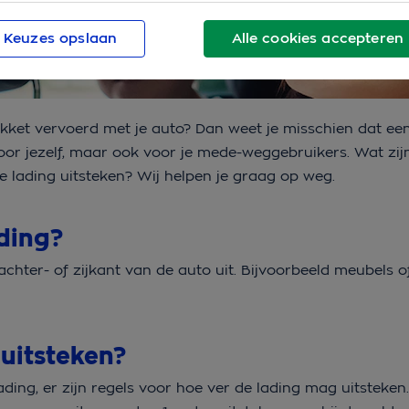
Keuzes opslaan
Alle cookies accepteren
akket vervoerd met je auto? Dan weet je misschien dat ee
Voor jezelf, maar ook voor je mede-weggebruikers. Wat zij
e lading uitsteken? Wij helpen je graag op weg.
ading?
achter- of zijkant van de auto uit. Bijvoorbeeld meubels o
 uitsteken?
ding, er zijn regels voor hoe ver de lading mag uitsteken