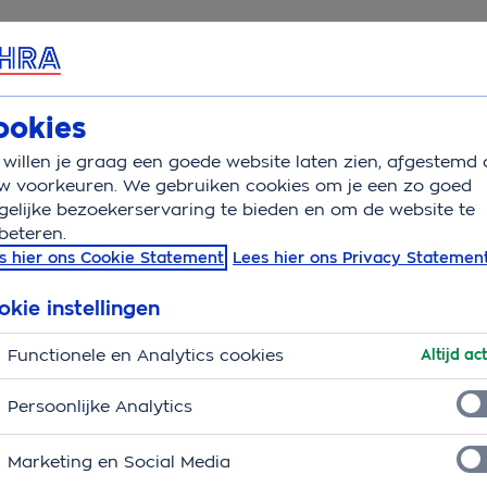
rvice & Contact
Overzicht
Wat is verzekerd
Auto
ookies
willen je graag een goede website laten zien, afgestemd 
jden met een uitstekende lading
w voorkeuren. We gebruiken cookies om je een zo goed
elijke bezoekerservaring te bieden en om de website te
beteren.
stekende lading
s hier ons Cookie Statement
Lees hier ons Privacy Statemen
okie instellingen
Functionele en Analytics cookies
Altijd act
Persoonlijke Analytics
Marketing en Social Media