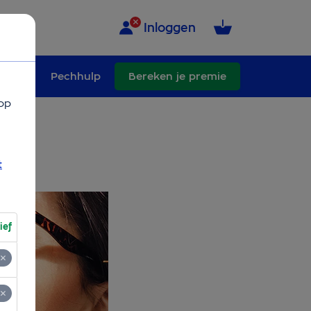
Inloggen
schade
Pechhulp
Bereken je premie
op
t
ief