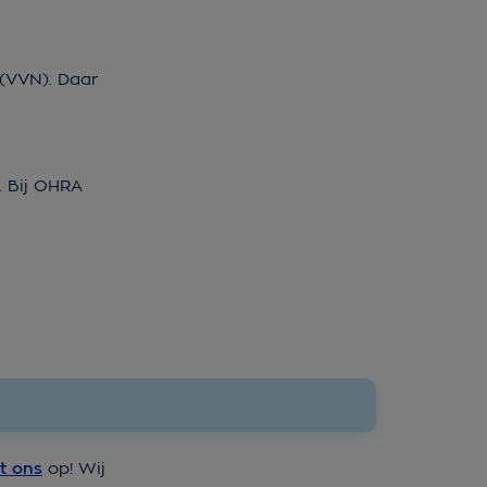
!
(VVN). Daar
n. Bij OHRA
t ons
op! Wij