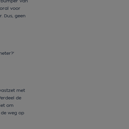
terbumper van
ooral voor
. Dus, geen
meter?'
 vastzet met
Verdeel de
iet om
g de weg op