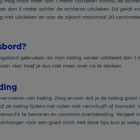
ding mag nooit meer dan 1 meter uitsteken voorbij de ach
er dan 5 meter achter de achteras uitsteken. Dit geldt v
niet uitsteken en aan de zijkant maximaal 20 centimeter
gsbord?
ingsbord gebruiken als mijn lading verder uitsteekt dan 1 
staan. Hier hoef je dus niet meer over na te denken.
ading
et vervoeren van lading. Zorg ervoor dat je de lading goed
 de lading tijdens het rijden niet verschuift of losraakt. 
evenwicht te bewaren en voorkom overbelading. Vergeet n
aanhanger voor een goed zicht. Met deze tips kun je veili