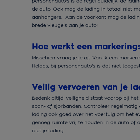
personenauto's is de regel duidelijk: de la
de auto. Ook mag de lading in totaal niet me
aanhangers. Aan de voorkant mag de lading 
brede vleugels aan je auto!
Hoe werkt een markerin
Misschien vraag je je af: ‘Kan ik een marker
Helaas, bij personenauto's is dat niet toege
Veilig vervoeren van je l
Bedenk altijd: veiligheid staat voorop bij h
span- of sjorbanden. Controleer regelmatig of
lading ook goed over het voertuig om het 
genoeg ruimte vrij te houden in de auto of 
met je lading.