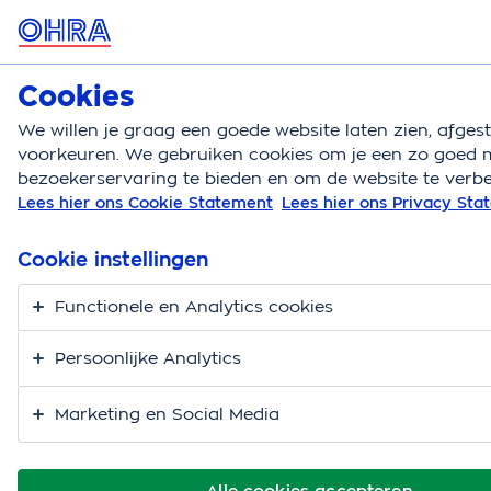
MENU
Cookies
Autoverzekering
Bereken
We willen je graag een goede website laten zien, afge
voorkeuren. We gebruiken cookies om je een zo goed m
Autoverzekering
Verkeersregels
Gordel niet om
bezoekerservaring te bieden en om de website te verbe
Lees hier ons Cookie Statement
Lees hier ons Privacy St
Gordel niet om
Cookie instellingen
Functionele en Analytics cookies
Persoonlijke Analytics
Marketing en Social Media
Alle cookies accepteren