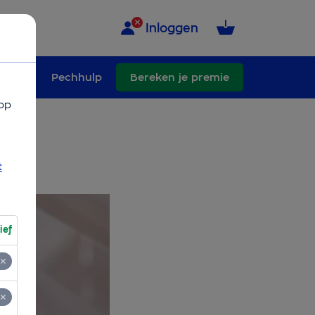
Inloggen
schade
Pechhulp
Bereken je premie
op
t
ief