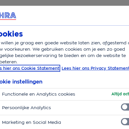
rvice & Contact
Overzicht
Wat is verzekerd
Auto
ookies
willen je graag een goede website laten zien, afgestemd 
n ik geflitst
w voorkeuren. We gebruiken cookies om je een zo goed
elijke bezoekerservaring te bieden en om de website te
beteren.
s hier ons Cookie Statement
Lees hier ons Privacy Statemen
okie instellingen
Functionele en Analytics cookies
Altijd act
Persoonlijke Analytics
Marketing en Social Media