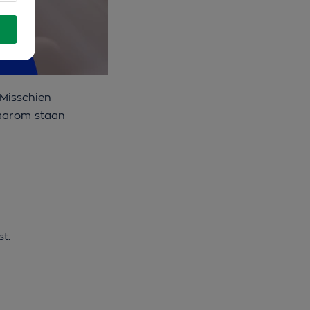
 Misschien
 Daarom staan
st.