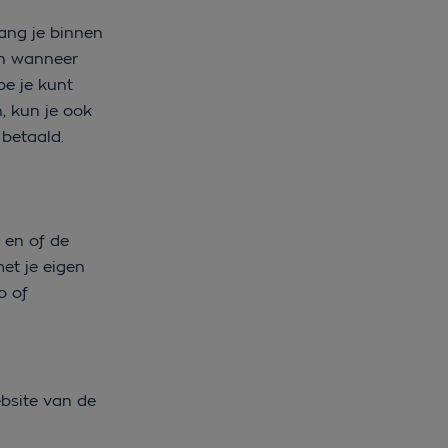
ang je binnen
en wanneer
oe je kunt
n, kun je ook
 betaald.
 en of de
met je eigen
o of
ebsite van de