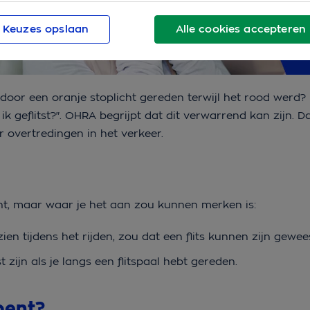
Keuzes opslaan
Alle cookies accepteren
 door een oranje stoplicht gereden terwijl het rood werd?
 ik geflitst?". OHRA begrijpt dat dit verwarrend kan zijn.
r overtredingen in het verkeer.
t bent, maar waar je het aan zou kunnen merken is:
gezien tijdens het rijden, zou dat een flits kunnen zijn gewee
t zijn als je langs een flitspaal hebt gereden.
 bent?