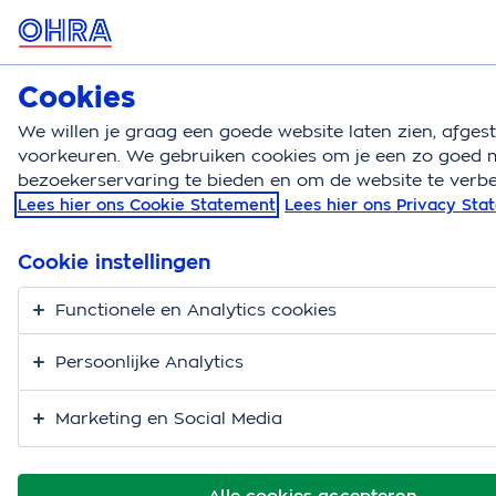
MENU
Cookies
Autoverzekering
Bereken
We willen je graag een goede website laten zien, afge
voorkeuren. We gebruiken cookies om je een zo goed m
Autoverzekering
Met de auto op vakantie
Milieu
bezoekerservaring te bieden en om de website te verbe
Lees hier ons Cookie Statement
Lees hier ons Privacy St
Milieuzones Engeland
Cookie instellingen
Functionele en Analytics cookies
Persoonlijke Analytics
Marketing en Social Media
Alle cookies accepteren