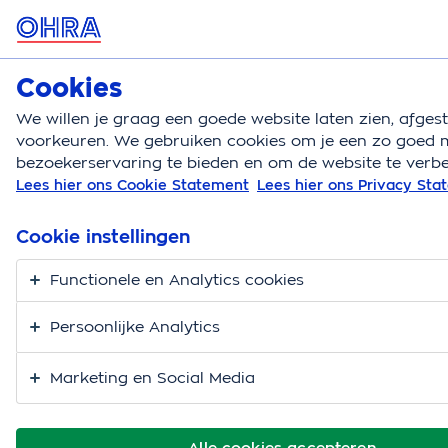
MENU
Cookies
Autoverzekering
Bereken
We willen je graag een goede website laten zien, afge
voorkeuren. We gebruiken cookies om je een zo goed m
Autoverzekering
Autoschade voorkomen
Startm
bezoekerservaring te bieden en om de website te verbe
Lees hier ons Cookie Statement
Lees hier ons Privacy St
Startmotor kapot
Cookie instellingen
Functionele en Analytics cookies
Persoonlijke Analytics
Marketing en Social Media
Alle cookies accepteren